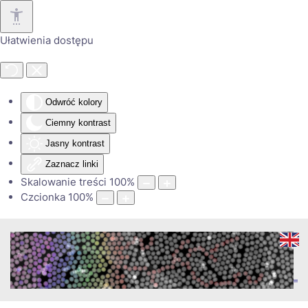
Przejdź do głównej treści
Ułatwienia dostępu
Odwróć kolory
Ciemny kontrast
Jasny kontrast
Zaznacz linki
Skalowanie treści
100
%
Czcionka
100
%