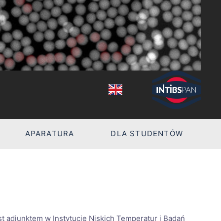
APARATURA
DLA STUDENTÓW
st adiunktem w Instytucie Niskich Temperatur i Badań