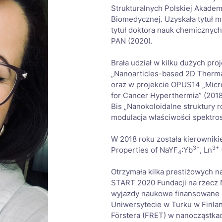
Strukturalnych Polskiej Akadem
Biomedycznej. Uzyskała tytuł m
tytuł doktora nauk chemicznych
PAN (2020).
Brała udział w kilku dużych p
„Nanoarticles-based 2D Therma
oraz w projekcie OPUS14 „Micro
for Cancer Hyperthermia” (201
Bis „Nanokoloidalne struktury
modulacja właściwości spektro
W 2018 roku została kierownik
3+
3+
Properties of NaYF
:Yb
, Ln
4
Otrzymała kilka prestiżowych 
START 2020 Fundacji na rzecz 
wyjazdy naukowe finansowane p
Uniwersytecie w Turku w Finlan
Förstera (FRET) w nanocząstka